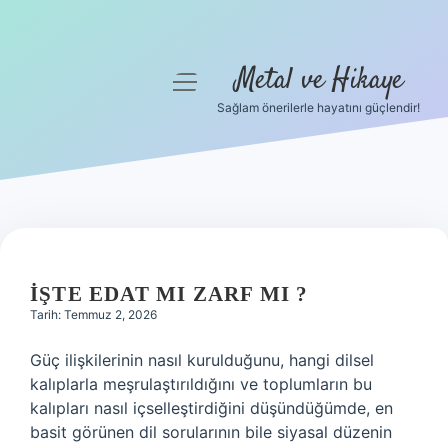
Metal ve Hikaye
menüyü
aç
Sağlam önerilerle hayatını güçlendir!
Anasayfa
Gizlilik Politikası
Yasal Uyarı
Hakkımızda
İŞTE EDAT MI ZARF MI ?
Tarih: Temmuz 2, 2026
Güç ilişkilerinin nasıl kurulduğunu, hangi dilsel
kalıplarla meşrulaştırıldığını ve toplumların bu
kalıpları nasıl içselleştirdiğini düşündüğümde, en
basit görünen dil sorularının bile siyasal düzenin