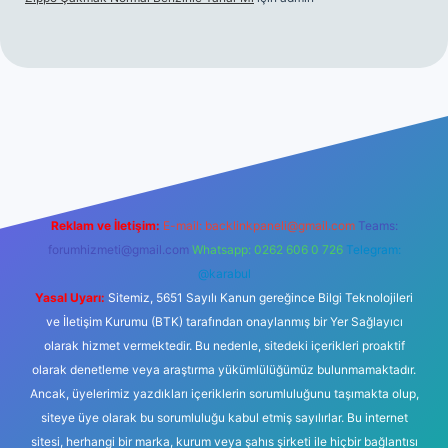
per.xyz
tulipbet giriş
Reklam ve İletişim:
E-mail:
backlinkpaneli@gmail.com
Teams:
forumhizmeti@gmail.com
Whatsapp: 0262 606 0 726
Telegram:
@karabul
Yasal Uyarı:
Sitemiz, 5651 Sayılı Kanun gereğince Bilgi Teknolojileri
ve İletişim Kurumu (BTK) tarafından onaylanmış bir Yer Sağlayıcı
olarak hizmet vermektedir. Bu nedenle, sitedeki içerikleri proaktif
olarak denetleme veya araştırma yükümlülüğümüz bulunmamaktadır.
Ancak, üyelerimiz yazdıkları içeriklerin sorumluluğunu taşımakta olup,
siteye üye olarak bu sorumluluğu kabul etmiş sayılırlar. Bu internet
sitesi, herhangi bir marka, kurum veya şahıs şirketi ile hiçbir bağlantısı