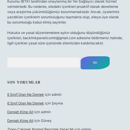
Kurumu (BTK) tarafından onaylanmış bir Yer Sağlayıcı olarak hizmet
vermektedir. Bu nedenle, sitedeki içerikleri proaktif olarak denetleme
veya araştırma yükümlülüğümüz bulunmamaktadır. Ancak, üyelerimiz
yazdıkları içeriklerin sorumluluğunu taşımakta olup, siteye üye olarak
bu sorumluluğu kabul etmiş sayılırlar.
Hukuka ve yasal düzenlemelere aykırı olduğunu düşündüğünüz
içerikleri,
backlinkpanelicomtr@gmail.com
adresine bildirmeniz halinde,
ilgili içerikler yasal süre içerisinde sitemizden kaldırılacaktır.
Arama
SON YORUMLAR
6 Sınıf Oran Ne Demek
için
admin
6 Sınıf Oran Ne Demek
için
Şeyma
Dergah Kime Ait
için
admin
Dergah Kime Ait
için
Güneş
Zippo Çakmak Normal Benzinle Yanar Mı
için
admin