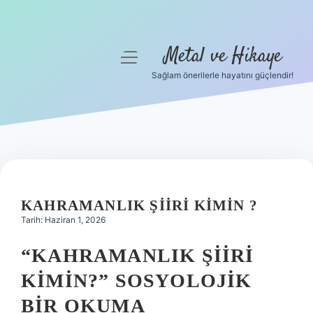
Metal ve Hikaye
menüyü
aç
Sağlam önerilerle hayatını güçlendir!
Anasayfa
Gizlilik Politikası
Yasal Uyarı
Hakkımızda
KAHRAMANLIK ŞIIRI KIMIN ?
Tarih: Haziran 1, 2026
“KAHRAMANLIK ŞIIRI
KIMIN?” SOSYOLOJIK
BIR OKUMA