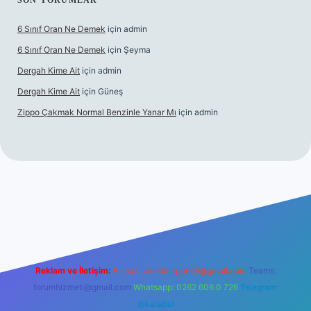
SON YORUMLAR
6 Sınıf Oran Ne Demek
için
admin
6 Sınıf Oran Ne Demek
için
Şeyma
Dergah Kime Ait
için
admin
Dergah Kime Ait
için
Güneş
Zippo Çakmak Normal Benzinle Yanar Mı
için
admin
etexper.xyz
tulipbet giriş
Reklam ve İletişim:
E-mail:
backlinkpaneli@gmail.com
Teams:
forumhizmeti@gmail.com
Whatsapp: 0262 606 0 726
Telegram:
@karabul