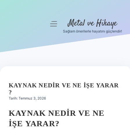
Metal ve Hikaye
menüyü
aç
Sağlam önerilerle hayatını güçlendir!
Anasayfa
Gizlilik Politikası
Yasal Uyarı
Hakkımızda
KAYNAK NEDIR VE NE IŞE YARAR
?
Tarih: Temmuz 3, 2026
KAYNAK NEDIR VE NE
IŞE YARAR?