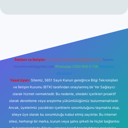
ş
betexper.xyz
tulipbet giriş
Reklam ve İletişim:
E-mail:
backlinkpaneli@gmail.com
Teams:
forumhizmeti@gmail.com
Whatsapp: 0262 606 0 726
Telegram:
@karabul
Yasal Uyarı:
Sitemiz, 5651 Sayılı Kanun gereğince Bilgi Teknolojileri
ve İletişim Kurumu (BTK) tarafından onaylanmış bir Yer Sağlayıcı
olarak hizmet vermektedir. Bu nedenle, sitedeki içerikleri proaktif
olarak denetleme veya araştırma yükümlülüğümüz bulunmamaktadır.
Ancak, üyelerimiz yazdıkları içeriklerin sorumluluğunu taşımakta olup,
siteye üye olarak bu sorumluluğu kabul etmiş sayılırlar. Bu internet
sitesi, herhangi bir marka, kurum veya şahıs şirketi ile hiçbir bağlantısı