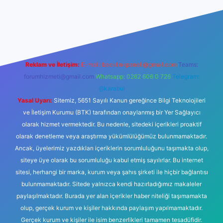
ş
betexper.xyz
tulipbet giriş
Reklam ve İletişim:
E-mail:
backlinkpaneli@gmail.com
Teams:
forumhizmeti@gmail.com
Whatsapp: 0262 606 0 726
Telegram:
@karabul
Yasal Uyarı:
Sitemiz, 5651 Sayılı Kanun gereğince Bilgi Teknolojileri
ve İletişim Kurumu (BTK) tarafından onaylanmış bir Yer Sağlayıcı
olarak hizmet vermektedir. Bu nedenle, sitedeki içerikleri proaktif
olarak denetleme veya araştırma yükümlülüğümüz bulunmamaktadır.
Ancak, üyelerimiz yazdıkları içeriklerin sorumluluğunu taşımakta olup,
siteye üye olarak bu sorumluluğu kabul etmiş sayılırlar. Bu internet
sitesi, herhangi bir marka, kurum veya şahıs şirketi ile hiçbir bağlantısı
bulunmamaktadır. Sitede yalnızca kendi hazırladığımız makaleler
paylaşılmaktadır. Burada yer alan içerikler haber niteliği taşımamakta
olup, gerçek kurum ve kişiler hakkında paylaşım yapılmamaktadır.
Gerçek kurum ve kişiler ile isim benzerlikleri tamamen tesadüfidir.