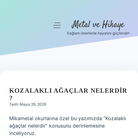
Metal ve Hikaye
menüyü
aç
Sağlam önerilerle hayatını güçlendir!
Anasayfa
Gizlilik Politikası
Yasal Uyarı
Hakkımızda
KOZALAKLI AĞAÇLAR NELERDIR
?
Tarih: Mayıs 26, 2026
Mikametal okurlarına özel bu yazımızda “Kozalaklı
ağaçlar nelerdir” konusunu derinlemesine
inceliyoruz.