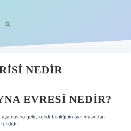
https
RISI NEDIR
YNA EVRESI NEDIR?
a aşamasına gelir, kendi benliğinin ayrılmasından
farklıdır.