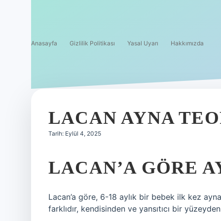
Anasayfa
Gizlilik Politikası
Yasal Uyarı
Hakkımızda
LACAN AYNA TEO
Tarih: Eylül 4, 2025
LACAN’A GÖRE A
Lacan’a göre, 6-18 aylık bir bebek ilk kez ayn
farklıdır, kendisinden ve yansıtıcı bir yüzeyden 