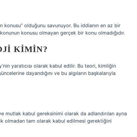
?
n konusu” olduğunu savunuyor. Bu iddianın en az bir
 konunun konusu olmayan gerçek bir konu olmadığıdır.
JI KIMIN?
in yaratıcısı olarak kabul edilir. Bu teori, kimliğin
şüncelerine dayandığını ve bu algıların başkalarıyla
ve mutlak kabul gereksinimi olarak da adlandırılan ayna
iklik olmadan tam olarak kabul edilmesi gerektiğini