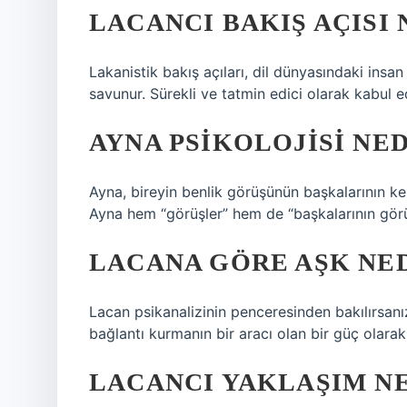
LACANCI BAKIŞ AÇISI 
Lakanistik bakış açıları, dil dünyasındaki insa
savunur. Sürekli ve tatmin edici olarak kabul e
AYNA PSIKOLOJISI NED
Ayna, bireyin benlik görüşünün başkalarının ken
Ayna hem “görüşler” hem de “başkalarının görüşl
LACANA GÖRE AŞK NE
Lacan psikanalizinin penceresinden bakılırsanı
bağlantı kurmanın bir aracı olan bir güç olarak 
LACANCI YAKLAŞIM N