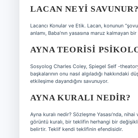
LACAN NEYI SAVUNUR
Lacancı Konular ve Etik. Lacan, konunun “şovu
anlamı, Baba’nın yasasına maruz kalmayan bir
AYNA TEORISI PSIKOLO
Sosyolog Charles Coley, Spiegel Self -theatory’n
başkalarının onu nasıl algıladığı hakkındaki dü
etkileşime dayandığını savunuyor.
AYNA KURALI NEDIR?
Ayna kuralı nedir? Sözleşme Yasası’nda, nihai 
görüntü kuralı, bir teklifin herhangi bir değiş
belirtir. Teklif kendi teklifinin efendisidir.