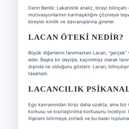
Derin Benlik: Lakanistik analiz, bireyi bilinçaltı
motivasyonlarının karmaşıklığını çözmeye teşvi
bireyler kimlik ve davranışlarına girerler.
LACAN ÖTEKI NEDIR?
Büyük diğerlerini tanımlarken Lacan, “gerçek” v
eder. Başka bir deyişle, kaçınılmaz olarak ta
dışında ne olduğunu gösterir. Lacan, bilinçdışı
tasarladı.
LACANCILIK PSIKANAL
Ego kavramından biraz daha uzakta, ama biz Oid
korkusu ve kısırlaştırılma korkusunu inceliyor
ilişkisini bitirmeye zorladı ve bu baskı topluma 