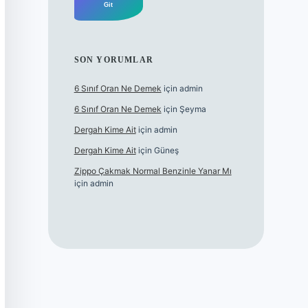
SON YORUMLAR
6 Sınıf Oran Ne Demek
için
admin
6 Sınıf Oran Ne Demek
için
Şeyma
Dergah Kime Ait
için
admin
Dergah Kime Ait
için
Güneş
Zippo Çakmak Normal Benzinle Yanar Mı
için
admin