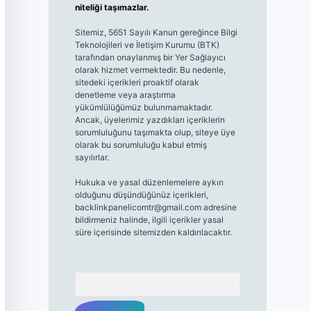
niteliği taşımazlar.
Sitemiz, 5651 Sayılı Kanun gereğince Bilgi
Teknolojileri ve İletişim Kurumu (BTK)
tarafından onaylanmış bir Yer Sağlayıcı
olarak hizmet vermektedir. Bu nedenle,
sitedeki içerikleri proaktif olarak
denetleme veya araştırma
yükümlülüğümüz bulunmamaktadır.
Ancak, üyelerimiz yazdıkları içeriklerin
sorumluluğunu taşımakta olup, siteye üye
olarak bu sorumluluğu kabul etmiş
sayılırlar.
Hukuka ve yasal düzenlemelere aykırı
olduğunu düşündüğünüz içerikleri,
backlinkpanelicomtr@gmail.com
adresine
bildirmeniz halinde, ilgili içerikler yasal
süre içerisinde sitemizden kaldırılacaktır.
Arama