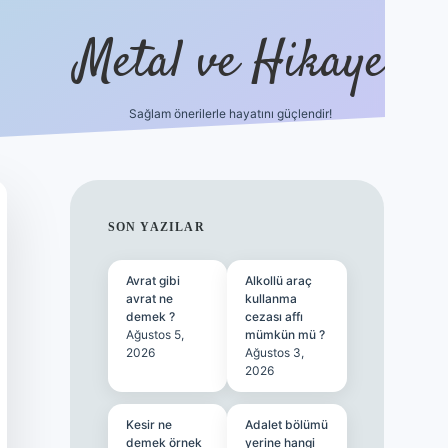
Metal ve Hikaye
Sağlam önerilerle hayatını güçlendir!
//betci.co/
famecasino güncel giriş
vdcasino güncel giriş
bete
SIDEBAR
SON YAZILAR
Avrat gibi
Alkollü araç
avrat ne
kullanma
demek ?
cezası affı
Ağustos 5,
mümkün mü ?
2026
Ağustos 3,
2026
Kesir ne
Adalet bölümü
demek örnek
yerine hangi