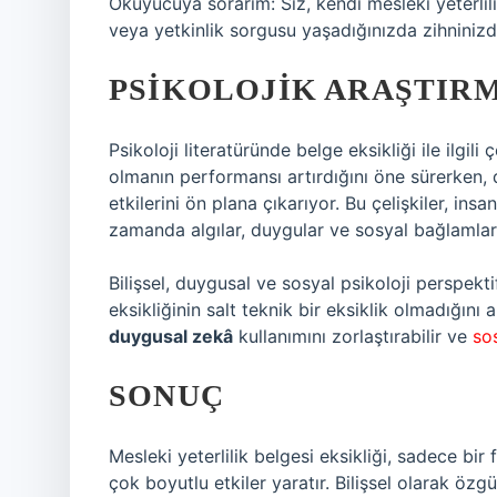
Okuyucuya sorarım: Siz, kendi mesleki yeterlili
veya yetkinlik sorgusu yaşadığınızda zihninizd
PSIKOLOJIK ARAŞTIR
Psikoloji literatüründe belge eksikliği ile ilgili
olmanın performansı artırdığını öne sürerken, di
etkilerini ön plana çıkarıyor. Bu çelişkiler, ins
zamanda algılar, duygular ve sosyal bağlamlarla
Bilişsel, duygusal ve sosyal psikoloji perspektif
eksikliğinin salt teknik bir eksiklik olmadığını a
duygusal zekâ
kullanımını zorlaştırabilir ve
so
SONUÇ
Mesleki yeterlilik belgesi eksikliği, sadece bir
çok boyutlu etkiler yaratır. Bilişsel olarak öz