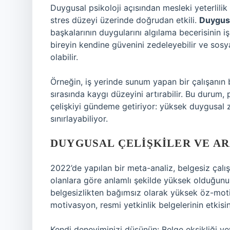
Duygusal psikoloji açısından mesleki yeterlilik
stres düzeyi üzerinde doğrudan etkili.
Duygus
başkalarının duygularını algılama becerisinin i
bireyin kendine güvenini zedeleyebilir ve sos
olabilir.
Örneğin, iş yerinde sunum yapan bir çalışanın
sırasında kaygı düzeyini artırabilir. Bu durum
çelişkiyi gündeme getiriyor: yüksek duygusal zek
sınırlayabiliyor.
DUYGUSAL ÇELIŞKILER VE A
2022’de yapılan bir meta-analiz, belgesiz çalı
olanlara göre anlamlı şekilde yüksek olduğunu o
belgesizlikten bağımsız olarak yüksek öz-moti
motivasyon, resmi yetkinlik belgelerinin etkisi
Kendi deneyiminizi düşünün: Belge eksikliği ve