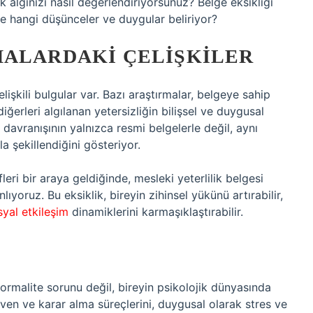
k algınızı nasıl değerlendiriyorsunuz? Belge eksikliği
e hangi düşünceler ve duygular beliriyor?
MALARDAKI ÇELIŞKILER
 çelişkili bulgular var. Bazı araştırmalar, belgeye sahip
ğerleri algılanan yetersizliğin bilişsel ve duygusal
an davranışının yalnızca resmi belgelerle değil, aynı
 şekillendiğini gösteriyor.
leri bir araya geldiğinde, mesleki yeterlilik belgesi
nlıyoruz. Bu eksiklik, bireyin zihinsel yükünü artırabilir,
syal etkileşim
dinamiklerini karmaşıklaştırabilir.
 formalite sorunu değil, bireyin psikolojik dünyasında
güven ve karar alma süreçlerini, duygusal olarak stres ve