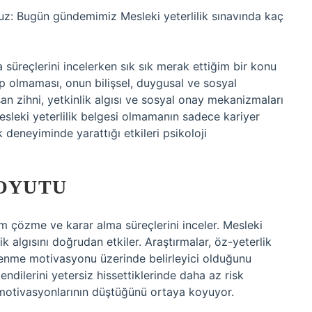
uz: Bugün gündemimiz Mesleki yeterlilik sınavında kaç
 süreçlerini incelerken sık sık merak ettiğim bir konu
hip olmaması, onun bilişsel, duygusal ve sosyal
san zihni, yetkinlik algısı ve sosyal onay mekanizmaları
mesleki yeterlilik belgesi olmamanın sadece kariyer
 deneyiminde yarattığı etkileri psikoloji
BOYUTU
blem çözme ve karar alma süreçlerini inceler. Mesleki
lik algısını doğrudan etkiler. Araştırmalar, öz-yeterlik
ğrenme motivasyonu üzerinde belirleyici olduğunu
endilerini yetersiz hissettiklerinde daha az risk
k motivasyonlarının düştüğünü ortaya koyuyor.