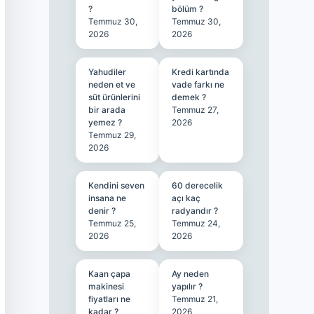
?
bölüm ?
Temmuz 30,
Temmuz 30,
2026
2026
Yahudiler
Kredi kartında
neden et ve
vade farkı ne
süt ürünlerini
demek ?
bir arada
Temmuz 27,
yemez ?
2026
Temmuz 29,
2026
Kendini seven
60 derecelik
insana ne
açı kaç
denir ?
radyandır ?
Temmuz 25,
Temmuz 24,
2026
2026
Kaan çapa
Ay neden
makinesi
yapılır ?
fiyatları ne
Temmuz 21,
kadar ?
2026