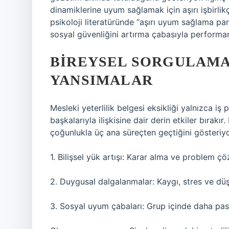
dinamiklerine uyum sağlamak için aşırı işbirlik
psikoloji literatüründe “aşırı uyum sağlama para
sosyal güvenliğini artırma çabasıyla performans
BIREYSEL SORGULAMA
YANSIMALAR
Mesleki yeterlilik belgesi eksikliği yalnızca i
başkalarıyla ilişkisine dair derin etkiler bırakı
çoğunlukla üç ana süreçten geçtiğini gösteriyo
1. Bilişsel yük artışı: Karar alma ve problem ç
2. Duygusal dalgalanmalar: Kaygı, stres ve dü
3. Sosyal uyum çabaları: Grup içinde daha pasi