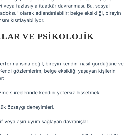
çi veya fazlasıyla itaatkâr davranması. Bu, sosyal
doksu” olarak adlandırılabilir; belge eksikliği, bireyin
ını kısıtlayabiliyor.
LAR VE PSIKOLOJIK
ş performansına değil, bireyin kendini nasıl gördüğüne ve
r. Kendi gözlemlerim, belge eksikliği yaşayan kişilerin
r:
özme süreçlerinde kendini yetersiz hissetmek.
şük özsaygı deneyimleri.
f veya aşırı uyum sağlayan davranışlar.