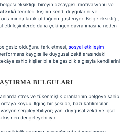
 belgesi eksikliği, bireyin özsaygısı, motivasyonu ve
al zekâ
teorileri, kişinin kendi duygularını ve
ş ortamında kritik olduğunu gösteriyor. Belge eksikliği,
yal etkileşimlerde daha çekingen davranmasına neden
 belgesiz olduğunu fark etmesi,
sosyal etkileşim
, performans kaygısı ile duygusal zekâ arasındaki
âya sahip kişiler bile belgesizlik algısıyla kendilerini
RAŞTIRMA BULGULARI
şanlarda stres ve tükenmişlik oranlarının belgeye sahip
rtaya koydu. İlginç bir şekilde, bazı katılımcılar
vasyon sergileyebiliyor; yani duygusal zekâ ve içsel
ni kısmen dengeleyebiliyor.
ya yetkinlik sorgusu yaşadığınızda duygularınızı