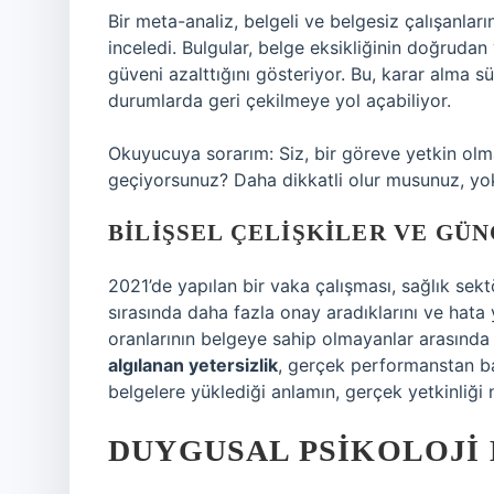
Bir meta-analiz, belgeli ve belgesiz çalışanlar
inceledi. Bulgular, belge eksikliğinin doğrudan 
güveni azalttığını gösteriyor. Bu, karar alma s
durumlarda geri çekilmeye yol açabiliyor.
Okuyucuya sorarım: Siz, bir göreve yetkin olm
geçiyorsunuz? Daha dikkatli olur musunuz, yoks
BILIŞSEL ÇELIŞKILER VE GÜ
2021’de yapılan bir vaka çalışması, sağlık sek
sırasında daha fazla onay aradıklarını ve hata 
oranlarının belgeye sahip olmayanlar arasında 
algılanan yetersizlik
, gerçek performanstan bağ
belgelere yüklediği anlamın, gerçek yetkinliği 
DUYGUSAL PSIKOLOJI