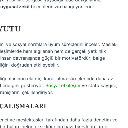
uygusal zekâ
becerilerinizin hangi yönlerini
YUTU
erini ve sosyal normlara uyum süreçlerini inceler. Mesleki
kileşimlerde hem algılanan hem de gerçek yetkinlik
, insan davranışında güçlü bir motivatördür; belge
liğini doğrudan etkileyebilir.
iği olanların ekip içi karar alma süreçlerinde daha az
tlendiğini gösteriyor.
Sosyal etkileşim
ve statü kaygısı,
nışlarını şekillendiriyor.
 ÇALIŞMALARI
renci ve meslektaşları tarafından daha fazla denetim ve
ir bulgu, belge eksikliği olan bazı bireylerin, grup