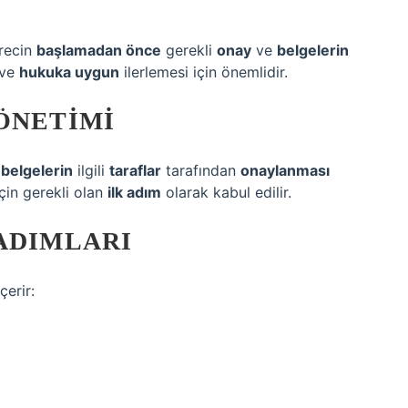
ürecin
başlamadan önce
gerekli
onay
ve
belgelerin
ve
hukuka uygun
ilerlemesi için önemlidir.
ÖNETIMI
e
belgelerin
ilgili
taraflar
tarafından
onaylanması
çin gerekli olan
ilk adım
olarak kabul edilir.
ADIMLARI
çerir: