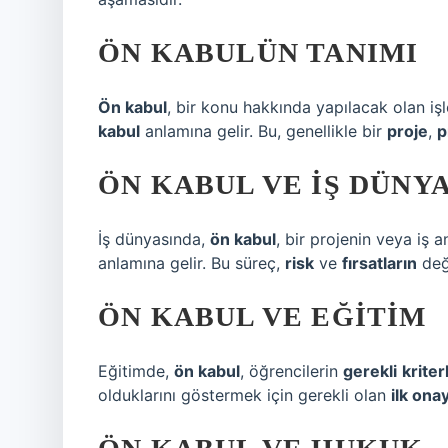
ÖN KABULÜN TANIMI
Ön kabul
, bir konu hakkında yapılacak olan iş
kabul
anlamına gelir. Bu, genellikle bir
proje
,
p
ÖN KABUL VE İŞ DÜNYA
İş dünyasında,
ön kabul
, bir projenin veya iş 
anlamına gelir. Bu süreç,
risk
ve
fırsatların
değe
ÖN KABUL VE EĞITIM
Eğitimde,
ön kabul
, öğrencilerin
gerekli
kriter
olduklarını göstermek için gerekli olan
ilk onay