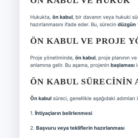
ÖN KABUL VE HUKUK
Hukukta,
ön kabul
, bir davanın veya hukuki s
hazırlanmasını ifade eder. Bu, sürecin
düzgün
ÖN KABUL VE PROJE Y
Proje yönetiminde,
ön kabul
, proje planının v
anlamına gelir. Bu aşama, projenin
başlaması
i
ÖN KABUL SÜRECININ 
Ön kabul
süreci, genellikle aşağıdaki adımları i
1.
İhtiyaçların belirlenmesi
2.
Başvuru veya tekliflerin hazırlanması