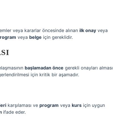
lemler veya kararlar öncesinde alınan
ilk onay
veya
rogram
veya
belge
için gereklidir.
SI
anlaşmasının
başlamadan önce
gerekli onayları alması
rlendirilmesi için kritik bir aşamadır.
leri
karşılaması ve
program
veya
kurs
için uygun
ı
ifade eder.