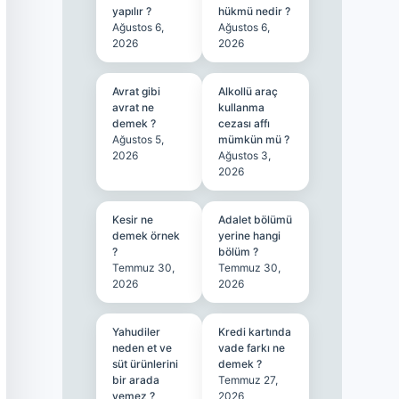
yapılır ?
hükmü nedir ?
Ağustos 6,
Ağustos 6,
2026
2026
Avrat gibi
Alkollü araç
avrat ne
kullanma
demek ?
cezası affı
Ağustos 5,
mümkün mü ?
2026
Ağustos 3,
2026
Kesir ne
Adalet bölümü
demek örnek
yerine hangi
?
bölüm ?
Temmuz 30,
Temmuz 30,
2026
2026
Yahudiler
Kredi kartında
neden et ve
vade farkı ne
süt ürünlerini
demek ?
bir arada
Temmuz 27,
yemez ?
2026