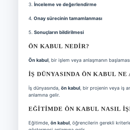
3.
İnceleme ve değerlendirme
4.
Onay sürecinin tamamlanması
5.
Sonuçların bildirilmesi
ÖN KABUL NEDIR?
Ön kabul
, bir işlem veya anlaşmanın başlaması 
İŞ DÜNYASINDA ÖN KABUL NE
İş dünyasında,
ön kabul
, bir projenin veya iş
anlamına gelir.
EĞITIMDE ÖN KABUL NASIL I
Eğitimde,
ön kabul
, öğrencilerin gerekli krite
göstermesi anlamına gelir.