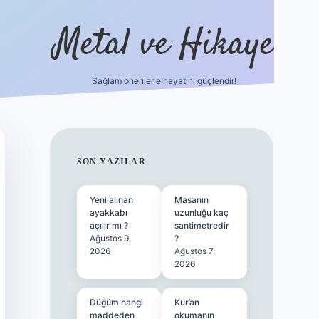
Metal ve Hikaye
Sağlam önerilerle hayatını güçlendir!
://betci.co/
famecasino güncel giriş
vdcasino güncel giriş
bet
SIDEBAR
SON YAZILAR
Yeni alınan
Masanın
ayakkabı
uzunluğu kaç
açılır mı ?
santimetredir
Ağustos 9,
?
2026
Ağustos 7,
2026
Düğüm hangi
Kur’an
maddeden
okumanın