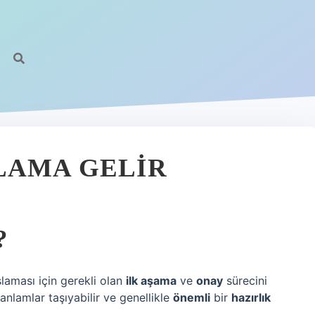
https
LAMA GELIR
?
şlaması için gerekli olan
ilk aşama
ve
onay
sürecini
anlamlar taşıyabilir ve genellikle
önemli
bir
hazırlık