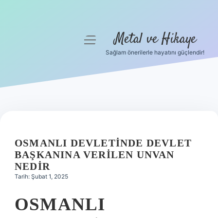
Metal ve Hikaye
menüyü
aç
Sağlam önerilerle hayatını güçlendir!
Anasayfa
Gizlilik Politikası
Yasal Uyarı
Hakkımızda
OSMANLI DEVLETINDE DEVLET
BAŞKANINA VERILEN UNVAN
NEDIR
Tarih: Şubat 1, 2025
OSMANLI