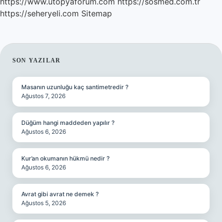
https://www.utopyaforum.com
https://sosmed.com.tr
https://seheryeli.com
Sitemap
SIDEBAR
SON YAZILAR
Masanın uzunluğu kaç santimetredir ?
Ağustos 7, 2026
Düğüm hangi maddeden yapılır ?
Ağustos 6, 2026
Kur’an okumanın hükmü nedir ?
Ağustos 6, 2026
Avrat gibi avrat ne demek ?
Ağustos 5, 2026