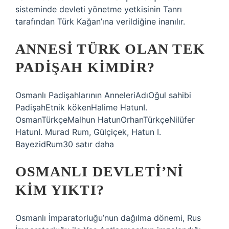
sisteminde devleti yönetme yetkisinin Tanrı
tarafından Türk Kağan’ına verildiğine inanılır.
ANNESI TÜRK OLAN TEK
PADIŞAH KIMDIR?
Osmanlı Padişahlarının AnneleriAdıOğul sahibi
PadişahEtnik kökenHalime HatunI.
OsmanTürkçeMalhun HatunOrhanTürkçeNilüfer
HatunI. Murad Rum, Gülçiçek, Hatun I.
BayezidRum30 satır daha
OSMANLI DEVLETI’NI
KIM YIKTI?
Osmanlı İmparatorluğu’nun dağılma dönemi, Rus