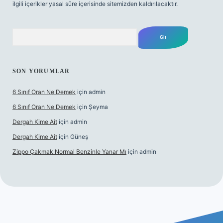
ilgili içerikler yasal süre içerisinde sitemizden kaldırılacaktır.
Arama
SON YORUMLAR
6 Sınıf Oran Ne Demek
için
admin
6 Sınıf Oran Ne Demek
için
Şeyma
Dergah Kime Ait
için
admin
Dergah Kime Ait
için
Güneş
Zippo Çakmak Normal Benzinle Yanar Mı
için
admin
texper.xyz
tulipbet giriş