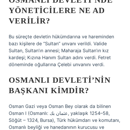
YÖNETICILERE NE AD
VERILIR?
Bu süreçte devletin hükümdarına ve hareminden
bazı kişilere de “Sultan” unvanı verildi. Valide
Sultan, Sultan’ın annesi; Maharaja Sultan’ın kız
kardeşi; Kızına Hanım Sultan adını verdi. Fetret
döneminde oğullarına Çelebi unvanını verdi.
OSMANLI DEVLETI’NIN
BAŞKANI KIMDIR?
Osman Gazi veya Osman Bey olarak da bilinen
Osman I (Osmanlı: عثمان بك, yaklaşık 1254–58,
Söğüt – 1324, Bursa), Türk hükümdarı ve komutanı,
Osmanlı beyliği ve hanedanının kurucusu ve