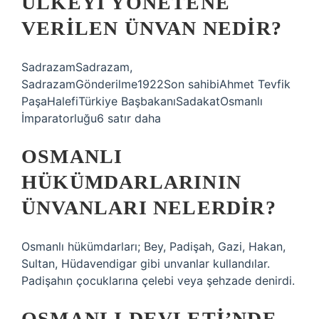
ÜLKEYI YÖNETENE
VERILEN ÜNVAN NEDIR?
SadrazamSadrazam,
SadrazamGönderilme1922Son sahibiAhmet Tevfik
PaşaHalefiTürkiye BaşbakanıSadakatOsmanlı
İmparatorluğu6 satır daha
OSMANLI
HÜKÜMDARLARININ
ÜNVANLARI NELERDIR?
Osmanlı hükümdarları; Bey, Padişah, Gazi, Hakan,
Sultan, Hüdavendigar gibi unvanlar kullandılar.
Padişahın çocuklarına çelebi veya şehzade denirdi.
OSMANLI DEVLETI’NDE