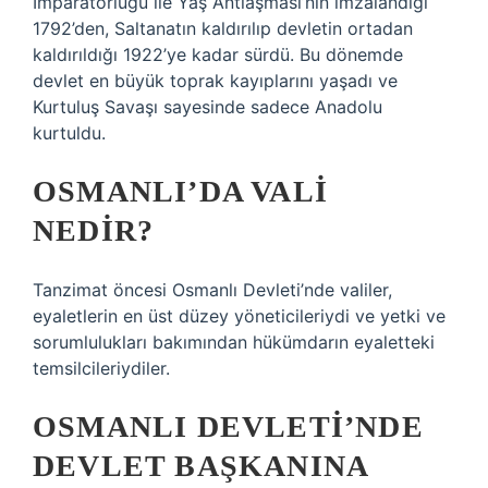
İmparatorluğu ile Yaş Antlaşması’nın imzalandığı
1792’den, Saltanatın kaldırılıp devletin ortadan
kaldırıldığı 1922’ye kadar sürdü. Bu dönemde
devlet en büyük toprak kayıplarını yaşadı ve
Kurtuluş Savaşı sayesinde sadece Anadolu
kurtuldu.
OSMANLI’DA VALI
NEDIR?
Tanzimat öncesi Osmanlı Devleti’nde valiler,
eyaletlerin en üst düzey yöneticileriydi ve yetki ve
sorumlulukları bakımından hükümdarın eyaletteki
temsilcileriydiler.
OSMANLI DEVLETI’NDE
DEVLET BAŞKANINA