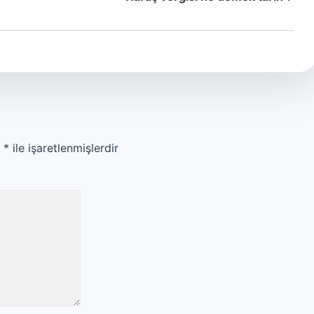
r
*
ile işaretlenmişlerdir