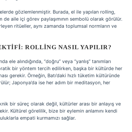
lerde gözlemlenmiştir. Burada, el ile yapılan rolling,
 de aile içi görev paylaşımının sembolü olarak görülür.
rleyen ritüeller, aynı zamanda toplumsal normların ve
KTIFI: ROLLING NASIL YAPILIR?
da ele alındığında, “doğru” veya “yanlış” tanımları
 pratik bir yöntem tercih edilirken, başka bir kültürde her
ası gerekir. Örneğin, Batı’daki hızlı tüketim kültüründe
örülür; Japonya’da ise her adım bir meditasyon, her
nik bir süreç olarak değil, kültürler arası bir anlayış ve
ir. Kültürel görelilik, bize bir eylemin anlamını kendi
uluklarla empati kurmamızı sağlar.