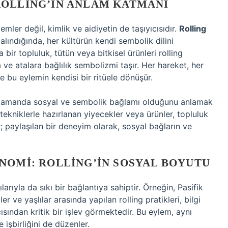
ROLLING’IN ANLAM KATMANI
emler değil, kimlik ve aidiyetin de taşıyıcısıdır.
Rolling
lındığında, her kültürün kendi sembolik dilini
bir topluluk, tütün veya bitkisel ürünleri rolling
ve atalara bağlılık sembolizmi taşır. Her hareket, her
e bu eylemin kendisi bir ritüele dönüşür.
ı zamanda sosyal ve sembolik bağlamı olduğunu anlamak
 tekniklerle hazırlanan yiyecekler veya ürünler, topluluk
rir; paylaşılan bir deneyim olarak, sosyal bağların ve
NOMI: ROLLING’IN SOSYAL BOYUTU
arıyla da sıkı bir bağlantıya sahiptir. Örneğin, Pasifik
r ve yaşlılar arasında yapılan rolling pratikleri, bilgi
ısından kritik bir işlev görmektedir. Bu eylem, aynı
işbirliğini de düzenler.