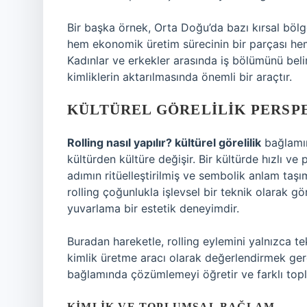
Bir başka örnek, Orta Doğu’da bazı kırsal bölge
hem ekonomik üretim sürecinin bir parçası hem
Kadınlar ve erkekler arasında iş bölümünü beli
kimliklerin aktarılmasında önemli bir araçtır.
KÜLTÜREL GÖRELILIK PERSPE
Rolling nasıl yapılır? kültürel görelilik
bağlamın
kültürden kültüre değişir. Bir kültürde hızlı ve
adımın ritüelleştirilmiş ve sembolik anlam taşım
rolling çoğunlukla işlevsel bir teknik olarak g
yuvarlama bir estetik deneyimdir.
Buradan hareketle, rolling eylemini yalnızca tek
kimlik üretme aracı olarak değerlendirmek gerek
bağlamında çözümlemeyi öğretir ve farklı topl
KIMLIK VE TOPLUMSAL BAĞLAM