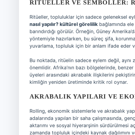
RITÜELLER VE SEMBOLLER: 
Ritüeller, topluluklar için sadece geleneksel eyl
nasıl yapılır? kültürel görelilik
bağlamında ele a
barındırdığı görülür. Örneğin, Güney Amerika’da 
yöntemiyle hazırlarken, bu süreç şifa, korunma 
yuvarlama, topluluk için bir anlam ifade eder v
Bu noktada, ritüelin sadece eylem değil, ayn
önemlidir. Afrika’nın bazı bölgelerinde, benzer
üyeleri arasındaki akrabalık ilişkilerini pekişti
kimliğin yeniden üretiminde kritik rol oynar.
AKRABALIK YAPILARI VE EKO
Rolling, ekonomik sistemlerle ve akrabalık yapıl
adalarında yapılan bir saha çalışmasında, gençle
aktarımı ve sosyal hiyerarşinin sürdürülmesi aç
zamanda topluluk içindeki kaynak dağılımını ve 