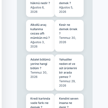
hükmü nedir ?
demek ?
Ağustos 6,
Ağustos 5,
2026
2026
Alkollü araç
Kesir ne
kullanma
demek örnek
cezası affı
?
mümkün mü ?
Temmuz 30,
Ağustos 3,
2026
2026
Adalet bölümü
Yahudiler
yerine hangi
neden et ve
bölüm ?
süt ürünlerini
Temmuz 30,
bir arada
2026
yemez ?
Temmuz 29,
2026
Kredi kartında
Kendini seven
vade farkı ne
insana ne
demek ?
denir ?