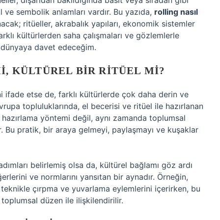
ller, dışarıdan bakıldığında basit veya sıradan gibi
al ve sembolik anlamları vardır. Bu yazıda,
rolling nasıl
nacak; ritüeller, akrabalık yapıları, ekonomik sistemler
arklı kültürlerden saha çalışmaları ve gözlemlerle
r dünyaya davet edeceğim.
I, KÜLTÜREL BIR RITÜEL MI?
 ifade etse de, farklı kültürlerde çok daha derin ve
upa topluluklarında, el becerisi ve ritüel ile hazırlanan
n hazırlama yöntemi değil, aynı zamanda toplumsal
ir. Bu pratik, bir araya gelmeyi, paylaşmayı ve kuşaklar
adımları belirlemiş olsa da, kültürel bağlamı göz ardı
rlerini ve normlarını yansıtan bir aynadır. Örneğin,
r teknikle çırpma ve yuvarlama eylemlerini içerirken, bu
oplumsal düzen ile ilişkilendirilir.