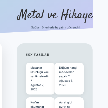
Metal ve Hikaye
Sağlam önerilerle hayatını güçlendir!
//betci.co/
famecasino güncel giriş
vdcasino güncel giriş
bete
SIDEBAR
SON YAZILAR
Masanın
Düğüm hangi
uzunluğu kaç
maddeden
santimetredir
yapılır ?
?
Ağustos 6,
Ağustos 7,
2026
2026
Kur’an
Avrat gibi
okumanın
avrat ne