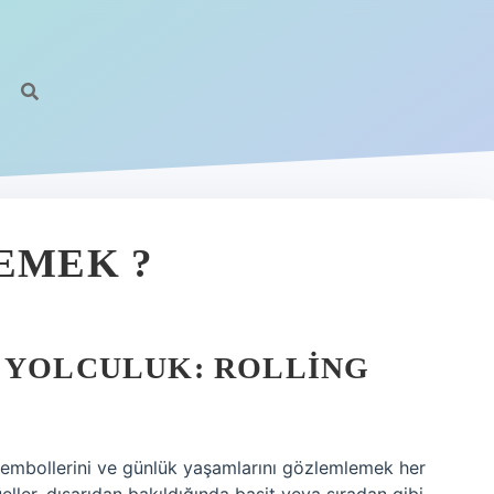
https:
EMEK ?
R YOLCULUK: ROLLING
i, sembollerini ve günlük yaşamlarını gözlemlemek her