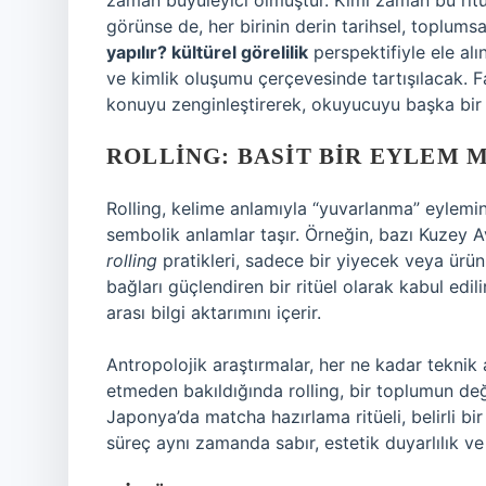
zaman büyüleyici olmuştur. Kimi zaman bu ritüe
görünse de, her birinin derin tarihsel, toplums
yapılır? kültürel görelilik
perspektifiyle ele alı
ve kimlik oluşumu çerçevesinde tartışılacak. F
konuyu zenginleştirerek, okuyucuyu başka bi
ROLLING: BASIT BIR EYLEM M
Rolling, kelime anlamıyla “yuvarlanma” eylemini
sembolik anlamlar taşır. Örneğin, bazı Kuzey Avr
rolling
pratikleri, sadece bir yiyecek veya ürü
bağları güçlendiren bir ritüel olarak kabul edil
arası bilgi aktarımını içerir.
Antropolojik araştırmalar, her ne kadar teknik 
etmeden bakıldığında rolling, bir toplumun değe
Japonya’da matcha hazırlama ritüeli, belirli bi
süreç aynı zamanda sabır, estetik duyarlılık ve t