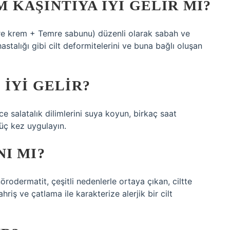
KAŞINTIYA IYI GELIR MI?
e krem ​​+ Temre sabunu) düzenli olarak sabah ve
talığı gibi cilt deformitelerini ve buna bağlı oluşan
 IYI GELIR?
nce salatalık dilimlerini suya koyun, birkaç saat
üç kez uygulayın.
I MI?
rodermatit, çeşitli nedenlerle ortaya çıkan, ciltte
ahriş ve çatlama ile karakterize alerjik bir cilt