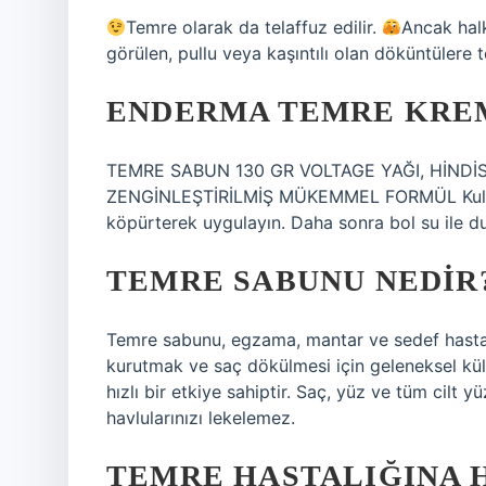
Temre olarak da telaffuz edilir.
Ancak halk
görülen, pullu veya kaşıntılı olan döküntülere 
ENDERMA TEMRE KREM
TEMRE SABUN 130 GR VOLTAGE YAĞI, HİNDİS
ZENGİNLEŞTİRİLMİŞ MÜKEMMEL FORMÜL Kullanım
köpürterek uygulayın. Daha sonra bol su ile du
TEMRE SABUNU NEDIR
Temre sabunu, egzama, mantar ve sedef hastalı
kurutmak ve saç dökülmesi için geleneksel kült
hızlı bir etkiye sahiptir. Saç, yüz ve tüm cilt y
havlularınızı lekelemez.
TEMRE HASTALIĞINA H