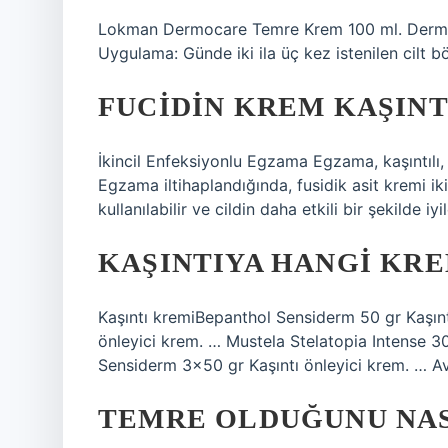
Lokman Dermocare Temre Krem 100 ml. Dermo
Uygulama: Günde iki ila üç kez istenilen cilt b
FUCIDIN KREM KAŞINTI
İkincil Enfeksiyonlu Egzama Egzama, kaşıntılı, ilt
Egzama iltihaplandığında, fusidik asit kremi ik
kullanılabilir ve cildin daha etkili bir şekilde iy
KAŞINTIYA HANGI KRE
Kaşıntı kremiBepanthol Sensiderm 50 gr Kaşınt
önleyici krem. … Mustela Stelatopia Intense 30
Sensiderm 3×50 gr Kaşıntı önleyici krem. … A
TEMRE OLDUĞUNU NAS