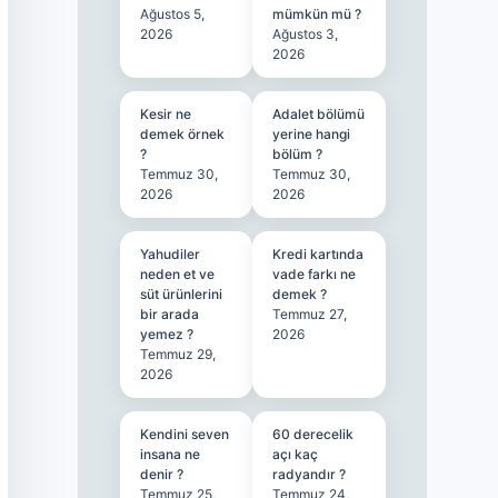
Ağustos 5,
mümkün mü ?
2026
Ağustos 3,
2026
Kesir ne
Adalet bölümü
demek örnek
yerine hangi
?
bölüm ?
Temmuz 30,
Temmuz 30,
2026
2026
Yahudiler
Kredi kartında
neden et ve
vade farkı ne
süt ürünlerini
demek ?
bir arada
Temmuz 27,
yemez ?
2026
Temmuz 29,
2026
Kendini seven
60 derecelik
insana ne
açı kaç
denir ?
radyandır ?
Temmuz 25,
Temmuz 24,