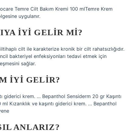
care Temre Cilt Bakım Kremi 100 mlTemre Krem
ölgesine uygulanır.
YA IYI GELIR MI?
ihaplı cilt ile karakterize kronik bir cilt rahatsızlığıdır.
incil bakteriyel enfeksiyonları tedavi etmek için
ileşmesini sağlar.
M IYI GELIR?
ı giderici krem. … Bepanthol Sensiderm 20 gr Kaşıntı
 ml Kızarıklık ve kaşıntı giderici krem. … Bepanthol
vene
IL ANLARIZ?