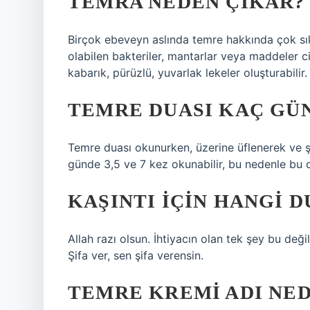
TEMRA NEDEN ÇIKAR?
Birçok ebeveyn aslında temre hakkında çok sık
olabilen bakteriler, mantarlar veya maddeler ci
kabarık, pürüzlü, yuvarlak lekeler oluşturabilir
TEMRE DUASI KAÇ GÜ
Temre duası okunurken, üzerine üflenerek ve 
günde 3,5 ve 7 kez okunabilir, bu nedenle bu d
KAŞINTI IÇIN HANGI 
Allah razı olsun. İhtiyacın olan tek şey bu değil سَقَمًا. “Ey insanların Rabbi ve dertleri gideren Allah’ı
Şifa ver, sen şifa verensin.
TEMRE KREMI ADI NED