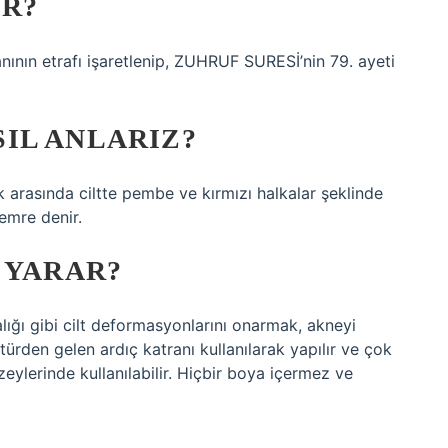
UR?
n etrafı işaretlenip, ZUHRUF SURESİ’nin 79. ayeti
IL ANLARIZ?
 arasında ciltte pembe ve kırmızı halkalar şeklinde
temre denir.
 YARAR?
ğı gibi cilt deformasyonlarını onarmak, akneyi
ürden gelen ardıç katranı kullanılarak yapılır ve çok
üzeylerinde kullanılabilir. Hiçbir boya içermez ve