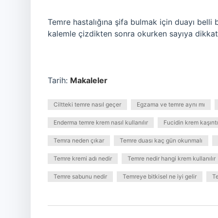
Temre hastalığına şifa bulmak için duayı belli
kalemle çizdikten sonra okurken sayıya dikkat 
Tarih:
Makaleler
Ciltteki temre nasıl geçer
Egzama ve temre aynı mı
Enderma temre krem nasıl kullanılır
Fucidin krem kaşıntıy
Temra neden çıkar
Temre duası kaç gün okunmalı
Temre kremi adı nedir
Temre nedir hangi krem kullanılır
Temre sabunu nedir
Temreye bitkisel ne iyi gelir
Te