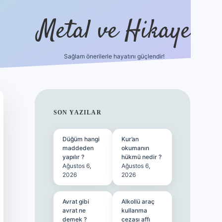
Metal ve Hikaye
Sağlam önerilerle hayatını güçlendir!
//betci.co/
famecasino güncel giriş
vdcasino güncel giriş
bet
SIDEBAR
SON YAZILAR
Düğüm hangi
Kur’an
maddeden
okumanın
yapılır ?
hükmü nedir ?
Ağustos 6,
Ağustos 6,
2026
2026
Avrat gibi
Alkollü araç
avrat ne
kullanma
demek ?
cezası affı