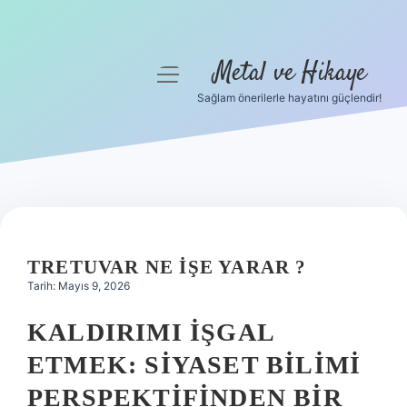
Metal ve Hikaye
menüyü
aç
Sağlam önerilerle hayatını güçlendir!
Anasayfa
Gizlilik Politikası
Yasal Uyarı
Hakkımızda
TRETUVAR NE IŞE YARAR ?
Tarih: Mayıs 9, 2026
KALDIRIMI İŞGAL
ETMEK: SIYASET BILIMI
PERSPEKTIFINDEN BIR