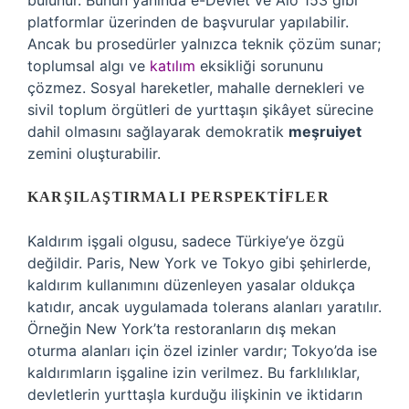
bulunur. Bunun yanında e-Devlet ve Alo 153 gibi
platformlar üzerinden de başvurular yapılabilir.
Ancak bu prosedürler yalnızca teknik çözüm sunar;
toplumsal algı ve
katılım
eksikliği sorununu
çözmez. Sosyal hareketler, mahalle dernekleri ve
sivil toplum örgütleri de yurttaşın şikâyet sürecine
dahil olmasını sağlayarak demokratik
meşruiyet
zemini oluşturabilir.
KARŞILAŞTIRMALI PERSPEKTIFLER
Kaldırım işgali olgusu, sadece Türkiye’ye özgü
değildir. Paris, New York ve Tokyo gibi şehirlerde,
kaldırım kullanımını düzenleyen yasalar oldukça
katıdır, ancak uygulamada tolerans alanları yaratılır.
Örneğin New York’ta restoranların dış mekan
oturma alanları için özel izinler vardır; Tokyo’da ise
kaldırımların işgaline izin verilmez. Bu farklılıklar,
devletlerin yurttaşla kurduğu ilişkinin ve iktidarın