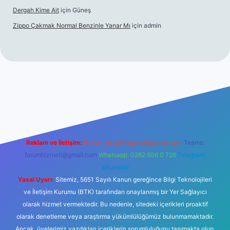
Dergah Kime Ait
için
Güneş
Zippo Çakmak Normal Benzinle Yanar Mı
için
admin
etexper.xyz
tulipbet giriş
Reklam ve İletişim:
E-mail:
backlinkpaneli@gmail.com
Teams:
forumhizmeti@gmail.com
Whatsapp: 0262 606 0 726
Telegram:
@karabul
Yasal Uyarı:
Sitemiz, 5651 Sayılı Kanun gereğince Bilgi Teknolojileri
ve İletişim Kurumu (BTK) tarafından onaylanmış bir Yer Sağlayıcı
olarak hizmet vermektedir. Bu nedenle, sitedeki içerikleri proaktif
olarak denetleme veya araştırma yükümlülüğümüz bulunmamaktadır.
Ancak, üyelerimiz yazdıkları içeriklerin sorumluluğunu taşımakta olup,