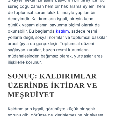
Şikâyet mekanizmasına başvuran bir birey için bu
süreç çoğu zaman hem bir hak arama eylemi hem
de toplumsal sorumluluk bilinciyle yapılan bir
deneyimdir. Kaldırımların işgali, bireyin kendi
günlük yaşam alanını savunma biçimi olarak da
okunabilir. Bu bağlamda
katılım
, sadece resmi
yollarla değil, sosyal normlar ve toplumsal baskılar
aracılığıyla da gerçekleşir. Toplumsal düzeni
sağlayan kurallar, bazen resmi kurumların
müdahalesinden bağımsız olarak, yurttaşlar arası
ilişkilerle korunur.
SONUÇ: KALDIRIMLAR
ÜZERINDE İKTIDAR VE
MEŞRUIYET
Kaldırımların işgali, görünüşte küçük bir şehir
sorunu gibi görünse de, derinlemesine bir siyaset