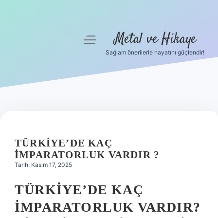
Metal ve Hikaye
menüyü
aç
Sağlam önerilerle hayatını güçlendir!
Anasayfa
Gizlilik Politikası
Yasal Uyarı
Hakkımızda
TÜRKIYE’DE KAÇ
IMPARATORLUK VARDIR ?
Tarih: Kasım 17, 2025
TÜRKIYE’DE KAÇ
İMPARATORLUK VARDIR?