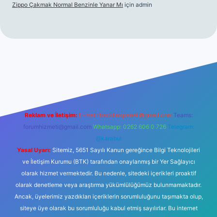
Zippo Çakmak Normal Benzinle Yanar Mı
için
admin
ş
betexper.xyz
tulipbet giriş
Reklam ve İletişim:
E-mail:
backlinkpaneli@gmail.com
Teams:
forumhizmeti@gmail.com
Whatsapp: 0262 606 0 726
Telegram:
@karabul
Yasal Uyarı:
Sitemiz, 5651 Sayılı Kanun gereğince Bilgi Teknolojileri
ve İletişim Kurumu (BTK) tarafından onaylanmış bir Yer Sağlayıcı
olarak hizmet vermektedir. Bu nedenle, sitedeki içerikleri proaktif
olarak denetleme veya araştırma yükümlülüğümüz bulunmamaktadır.
Ancak, üyelerimiz yazdıkları içeriklerin sorumluluğunu taşımakta olup,
siteye üye olarak bu sorumluluğu kabul etmiş sayılırlar. Bu internet