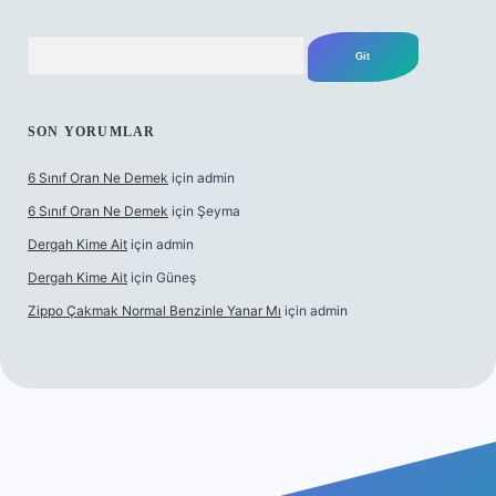
Arama
SON YORUMLAR
6 Sınıf Oran Ne Demek
için
admin
6 Sınıf Oran Ne Demek
için
Şeyma
Dergah Kime Ait
için
admin
Dergah Kime Ait
için
Güneş
Zippo Çakmak Normal Benzinle Yanar Mı
için
admin
güncel giriş
betexper.xyz
tulipbet giriş