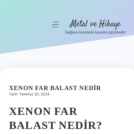
Metal ve Hikaye
menüyü
aç
Sağlam önerilerle hayatını güçlendir!
Anasayfa
Gizlilik Politikası
Yasal Uyarı
Hakkımızda
XENON FAR BALAST NEDIR
Tarih: Temmuz 20, 2024
XENON FAR
BALAST NEDIR?